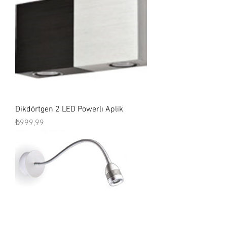
Dikdörtgen 2 LED Powerlı Aplik
Fiyat
₺999,99