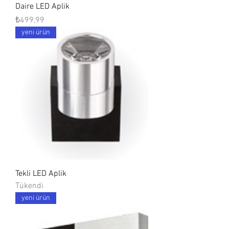
Daire LED Aplik
Fiyat
₺499,99
yeni ürün
Tekli LED Aplik
Tükendi
yeni ürün