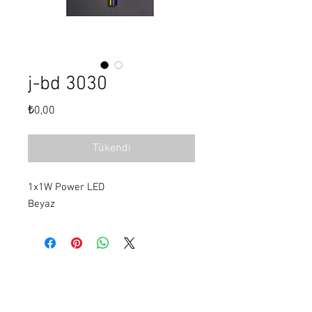
j-bd 3030
Fiyat
₺0,00
Tükendi
1x1W Power LED
Beyaz
Hakkımızda
Projeler