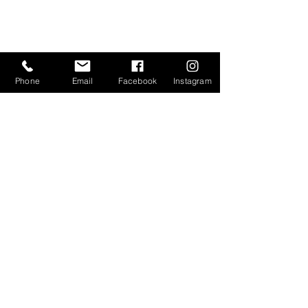
e- Katalog
Gizlilik Sözleşmesi
Phone
Email
Facebook
Instagram
Mesafeli Satış Sözleşmesi
İptal ve İade Koşulları
İletişim