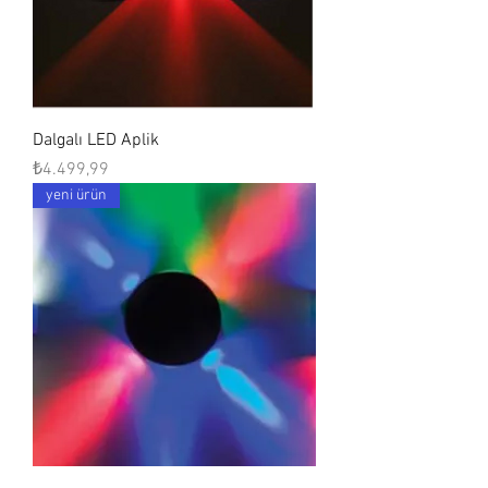
Dalgalı LED Aplik
Fiyat
₺4.499,99
yeni ürün