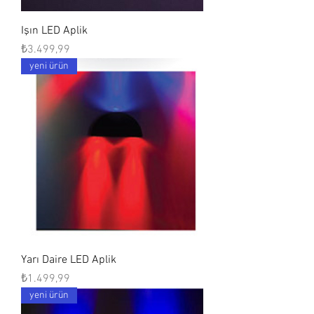
Işın LED Aplik
Fiyat
₺3.499,99
yeni ürün
Yarı Daire LED Aplik
Fiyat
₺1.499,99
yeni ürün