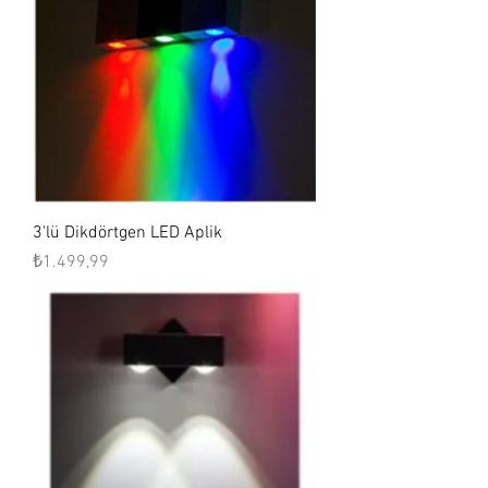
3'lü Dikdörtgen LED Aplik
Fiyat
₺1.499,99