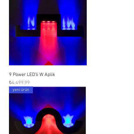
9 Power LED'li W Aplik
Fiyat
₺4.499,99
yeni ürün