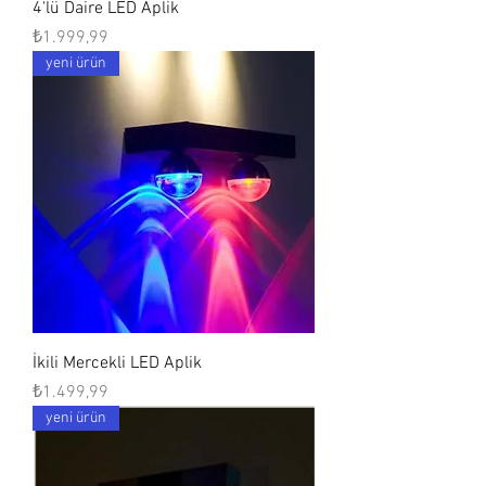
4'lü Daire LED Aplik
Fiyat
₺1.999,99
yeni ürün
İkili Mercekli LED Aplik
Fiyat
₺1.499,99
yeni ürün