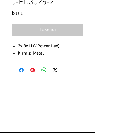
J-BD3026-2
Fiyat
₺0,00
Tükendi
2x(3x11W Power Led)
Kırmızı Metal
Hakkımızda
Projeler
e- Katalog
Gizlilik Sözleşmesi