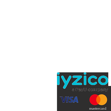
Hakkımızda
Projeler
e- Katalog
Gizlilik Sözleşmesi
Mesafeli Satış Sözleşm
İptal ve İade Koşulları