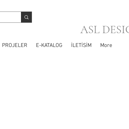
ASL DESI
PROJELER
E-KATALOG
İLETİSİM
More