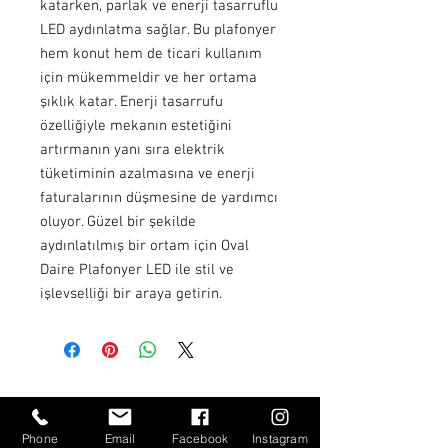
katarken, parlak ve enerji tasarruflu
LED aydınlatma sağlar. Bu plafonyer
hem konut hem de ticari kullanım
için mükemmeldir ve her ortama
şıklık katar. Enerji tasarrufu
özelliğiyle mekanın estetiğini
artırmanın yanı sıra elektrik
tüketiminin azalmasına ve enerji
faturalarının düşmesine de yardımcı
oluyor. Güzel bir şekilde
aydınlatılmış bir ortam için Oval
Daire Plafonyer LED ile stil ve
işlevselliği bir araya getirin.
Hakkımızda
Projeler
Phone
Email
Facebook
Instagram