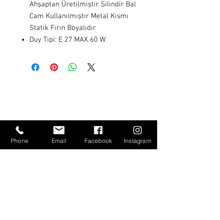
Ahşaptan Üretilmiştir Silindir Bal
Cam Kullanılmıştır Metal Kısmı
Statik Fırın Boyalıdır
Duy Tipi: E 27 MAX 60 W
Hakkımızda
Projeler
e- Katalog
Phone
Email
Facebook
Instagram
Gizlilik Sözleşmesi
Mesafeli Satış Sözleşmesi
İptal ve İade Koşulları