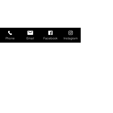
Projeler
e- Katalog
Gizlilik Sözleşmesi
Phone
Email
Facebook
Instagram
Mesafeli Satış Sözleşmesi
İptal ve İade Koşulları