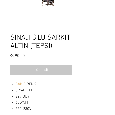
SİNAJİ 3'LÜ SARKIT
ALTIN (TEPSİ)
Fiyat
₺290,00
Tükendi
BAKIR
RENK
SİYAH KEP
E27 DUY
60WATT
220-230V