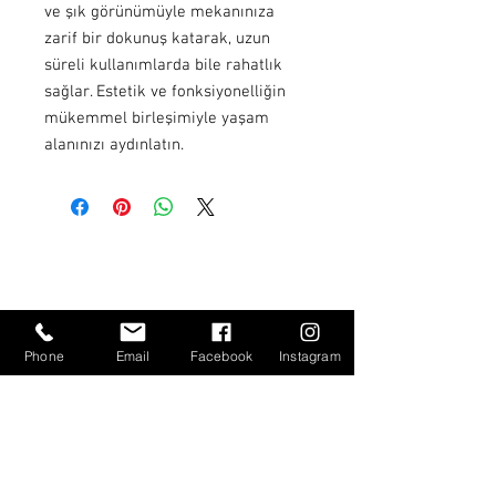
ve şık görünümüyle mekanınıza
zarif bir dokunuş katarak, uzun
süreli kullanımlarda bile rahatlık
sağlar. Estetik ve fonksiyonelliğin
mükemmel birleşimiyle yaşam
alanınızı aydınlatın.
Hakkımızda
Projeler
e- Katalog
Phone
Email
Facebook
Instagram
Gizlilik Sözleşmesi
Mesafeli Satış Sözleşmesi