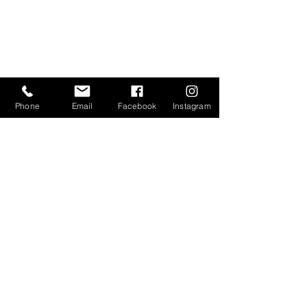
Projeler
e- Katalog
Gizlilik Sözleşmesi
Phone
Email
Facebook
Instagram
Mesafeli Satış Sözleşmesi
İptal ve İade Koşulları