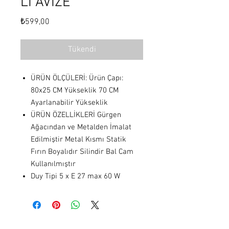
Lİ AVİZE
Fiyat
₺599,00
Tükendi
ÜRÜN ÖLÇÜLERİ: Ürün Çapı:
80x25 CM Yükseklik 70 CM
Ayarlanabilir Yükseklik
ÜRÜN ÖZELLİKLERİ Gürgen
Ağacından ve Metalden İmalat
Edilmiştir Metal Kısmı Statik
Fırın Boyalıdır Silindir Bal Cam
Kullanılmıştır
Duy Tipi 5 x E 27 max 60 W
Hakkımızda